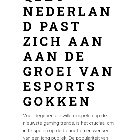
NEDERLAN
D PAST
ZICH AAN
AAN DE
GROEI VAN
ESPORTS
GOKKEN
Voor degenen die willen inspelen op de
nieuwste gaming trends, is het cruciaal om
in te spelen op de behoeften en wensen
van een jong publiek. De populariteit van