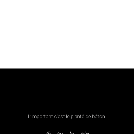
L’important c’est le planté de bâton.
fb.
tw.
ln.
pin.