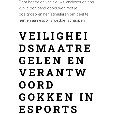
Door het delen van nieuws, analyses en tips
kun je een band opbouwen met je
doelgroep en hen stimuleren om deel te
nemen aan esports weddenschappen.
VEILIGHEI
DSMAATRE
GELEN EN
VERANTW
OORD
GOKKEN IN
ESPORTS