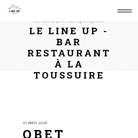
Home
Events
Qbet Nederland past zich
aan aan de groei van esports gokken
LE LINE UP -
BAR
RESTAURANT
À LA
TOUSSUIRE
10 mars 2026
QBET