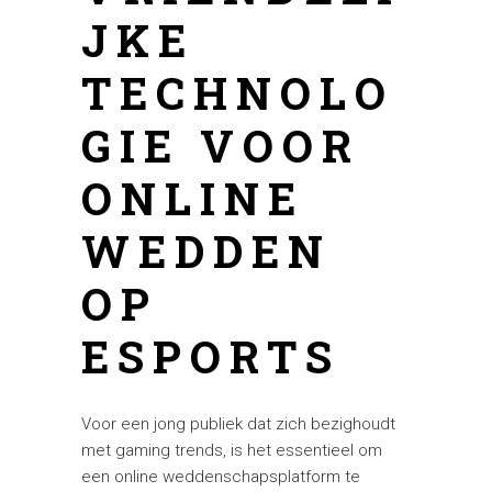
JKE
TECHNOLO
GIE VOOR
ONLINE
WEDDEN
OP
ESPORTS
Voor een jong publiek dat zich bezighoudt
met gaming trends, is het essentieel om
een online weddenschapsplatform te