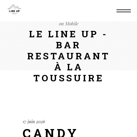
Home
Non classé
Candy Spinz Casino
Review: Quick‑Hit Slots & High‑Intensity Play
on Mobile
LE LINE UP -
BAR
RESTAURANT
À LA
TOUSSUIRE
17 juin 2026
CANDY