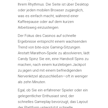
Ihrem Rhythmus. Die Seite ist über Desktop
oder jeden mobilen Browser zugänglich,
was es einfach macht, während einer
Kaffeepause oder auf dem kurzen
Arbeitsweg einzusteigen.
Der Fokus des Casinos auf schnelle
Ergebnisse entspricht einem wachsenden
Trend von bite‑size Gaming‑Sitzungen.
Anstatt Marathon‑Spiele zu absolvieren, lädt
Candy Spinz Sie ein, eine Handvoll Spins zu
machen, nach einem kurzlebigen Jackpot
zu jagen und mit einem befriedigenden
Nervenkitzel abzuschließen—oft in weniger
als zehn Minuten.
Egal, ob Sie ein erfahrener Spieler oder ein
gelegentlicher Enthusiast sind, der
schnelles Gameplay bevorzugt, das Layout
der Plattform unterstützt schnelle