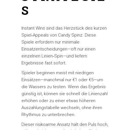
S
Instant Wins sind das Herzstück des kurzen
Spiel‑Appeals von Candy Spinz. Diese
Spiele erfordern nur minimale
Einsatzentscheidungen—oft nur einen
einzelnen Linien‑Spin—und liefern
Ergebnisse fast sofort.
Spieler beginnen meist mit niedrigen
Einsätzen—manchmal nur €1 oder €5—um
die Wassers zu testen. Wenn das Ergebnis
günstig ist, können sie schnell die Linienzahl
erhöhen oder zu einer etwas höheren
Auszahlungstabelle wechseln, ohne ihren
Rhythmus zu unterbrechen.
Dieser risikoarme Ansatz hält den Puls hoch,