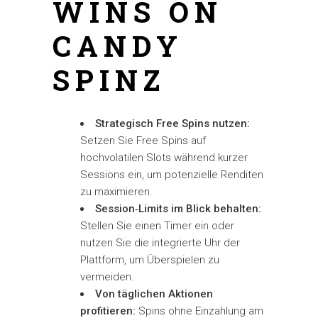
WINS ON
CANDY
SPINZ
Strategisch Free Spins nutzen:
Setzen Sie Free Spins auf
hochvolatilen Slots während kurzer
Sessions ein, um potenzielle Renditen
zu maximieren.
Session‑Limits im Blick behalten:
Stellen Sie einen Timer ein oder
nutzen Sie die integrierte Uhr der
Plattform, um Überspielen zu
vermeiden.
Von täglichen Aktionen
profitieren:
Spins ohne Einzahlung am