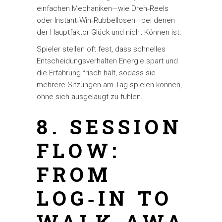
einfachen Mechaniken—wie Dreh‑Reels
oder Instant‑Win‑Rubbellosen—bei denen
der Hauptfaktor Glück und nicht Können ist.
Spieler stellen oft fest, dass schnelles
Entscheidungsverhalten Energie spart und
die Erfahrung frisch hält, sodass sie
mehrere Sitzungen am Tag spielen können,
ohne sich ausgelaugt zu fühlen.
8. SESSION
FLOW:
FROM
LOG‑IN TO
WALK‑AWA