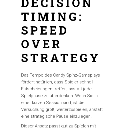
DECISION
TIMING:
SPEED
OVER
STRATEGY
Das Tempo des Candy Spinz‑Gameplays
fördert natürlich, dass Spieler schnell
Entscheidungen treffen, anstatt jede
Spielpause zu überdenken. Wenn Sie in
einer kurzen Session sind, ist die
Versuchung groß, weiterzuspielen, anstatt
eine strategische Pause einzulegen.
Dieser Ansatz passt gut zu Spielen mit