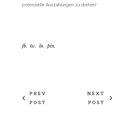
potenzielle Auszahlungen zu drehen!
fb
tw
ln
pin
PREV
NEXT
POST
POST