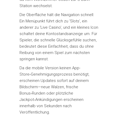
Station wechselst.
Die Oberfläche hält die Navigation schnell:
Ein Menüpunkt führt dich zu ‘Slots’, ein
anderer zu ‘Live Casino’, und ein kleines Icon
schaltet deine Kontostandsanzeige um. Für
Spieler, die schnelle Glücksgefühle suchen,
bedeutet diese Einfachheit, dass du ohne
Reibung von einem Spiel zum nächsten
springen kannst.
Da die mobile Version keinen App-
Store‑Genehmigungsprozess benötigt,
erscheinen Updates sofort auf deinem
Bildschirm—neue Walzen, frische
Bonus‑Runden oder plötzliche
Jackpot‑Ankündigungen erscheinen
innerhalb von Sekunden nach
Veröffentlichung.