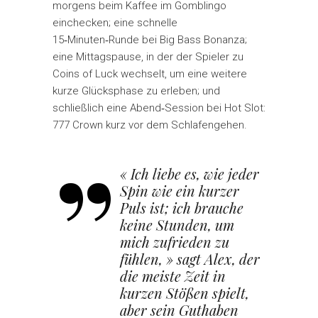
morgens beim Kaffee im Gomblingo
einchecken; eine schnelle
15‑Minuten‑Runde bei Big Bass Bonanza;
eine Mittagspause, in der der Spieler zu
Coins of Luck wechselt, um eine weitere
kurze Glücksphase zu erleben; und
schließlich eine Abend‑Session bei Hot Slot:
777 Crown kurz vor dem Schlafengehen.
« Ich liebe es, wie jeder
Spin wie ein kurzer
Puls ist; ich brauche
keine Stunden, um
mich zufrieden zu
fühlen, » sagt Alex, der
die meiste Zeit in
kurzen Stößen spielt,
aber sein Guthaben