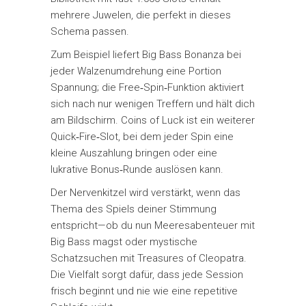
mehrere Juwelen, die perfekt in dieses
Schema passen.
Zum Beispiel liefert Big Bass Bonanza bei
jeder Walzenumdrehung eine Portion
Spannung; die Free‑Spin‑Funktion aktiviert
sich nach nur wenigen Treffern und hält dich
am Bildschirm. Coins of Luck ist ein weiterer
Quick‑Fire‑Slot, bei dem jeder Spin eine
kleine Auszahlung bringen oder eine
lukrative Bonus‑Runde auslösen kann.
Der Nervenkitzel wird verstärkt, wenn das
Thema des Spiels deiner Stimmung
entspricht—ob du nun Meeresabenteuer mit
Big Bass magst oder mystische
Schatzsuchen mit Treasures of Cleopatra.
Die Vielfalt sorgt dafür, dass jede Session
frisch beginnt und nie wie eine repetitive