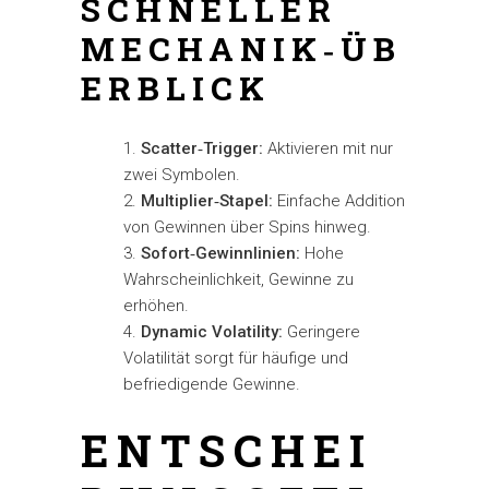
SCHNELLER
MECHANIK‑ÜB
ERBLICK
Scatter‑Trigger:
Aktivieren mit nur
zwei Symbolen.
Multiplier‑Stapel:
Einfache Addition
von Gewinnen über Spins hinweg.
Sofort‑Gewinnlinien:
Hohe
Wahrscheinlichkeit, Gewinne zu
erhöhen.
Dynamic Volatility:
Geringere
Volatilität sorgt für häufige und
befriedigende Gewinne.
ENTSCHEI