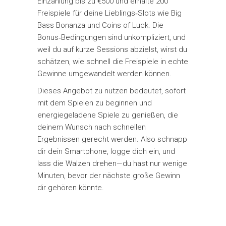
Einzahlung bis zu €500 und erhalte 200
Freispiele für deine Lieblings‑Slots wie Big
Bass Bonanza und Coins of Luck. Die
Bonus‑Bedingungen sind unkompliziert, und
weil du auf kurze Sessions abzielst, wirst du
schätzen, wie schnell die Freispiele in echte
Gewinne umgewandelt werden können.
Dieses Angebot zu nutzen bedeutet, sofort
mit dem Spielen zu beginnen und
energiegeladene Spiele zu genießen, die
deinem Wunsch nach schnellen
Ergebnissen gerecht werden. Also schnapp
dir dein Smartphone, logge dich ein, und
lass die Walzen drehen—du hast nur wenige
Minuten, bevor der nächste große Gewinn
dir gehören könnte.