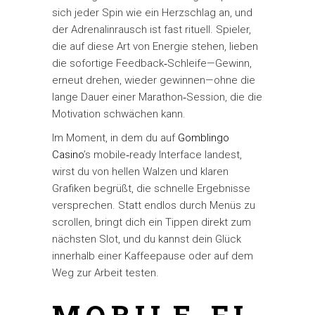
sich jeder Spin wie ein Herzschlag an, und
der Adrenalinrausch ist fast rituell. Spieler,
die auf diese Art von Energie stehen, lieben
die sofortige Feedback‑Schleife—Gewinn,
erneut drehen, wieder gewinnen—ohne die
lange Dauer einer Marathon‑Session, die die
Motivation schwächen kann.
Im Moment, in dem du auf
Gomblingo
Casino
’s mobile‑ready Interface landest,
wirst du von hellen Walzen und klaren
Grafiken begrüßt, die schnelle Ergebnisse
versprechen. Statt endlos durch Menüs zu
scrollen, bringt dich ein Tippen direkt zum
nächsten Slot, und du kannst dein Glück
innerhalb einer Kaffeepause oder auf dem
Weg zur Arbeit testen.