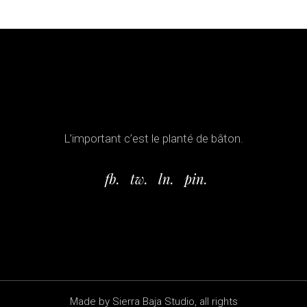
L’important c’est le planté de bâton.
fb.
tw.
ln.
pin.
Made by Sierra Baja Studio, all rights