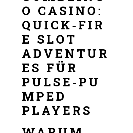
O CASINO:
QUICK‑FIR
E SLOT
ADVENTUR
ES FÜR
PULSE‑PU
MPED
PLAYERS
WARUM