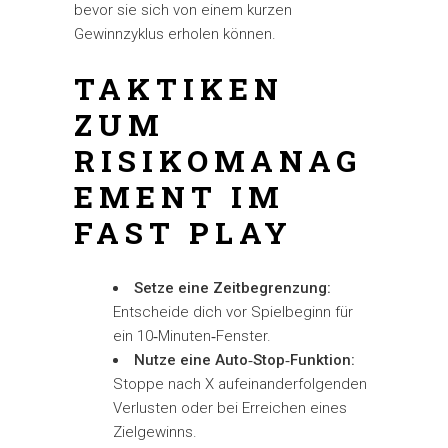
bevor sie sich von einem kurzen
Gewinnzyklus erholen können.
TAKTIKEN
ZUM
RISIKOMANAG
EMENT IM
FAST PLAY
Setze eine Zeitbegrenzung:
Entscheide dich vor Spielbeginn für
ein 10‑Minuten‑Fenster.
Nutze eine Auto‑Stop‑Funktion:
Stoppe nach X aufeinanderfolgenden
Verlusten oder bei Erreichen eines
Zielgewinns.