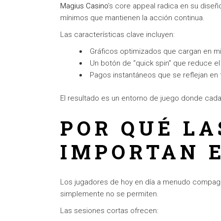
Magius Casino
’s core appeal radica en su diseñ
mínimos que mantienen la acción continua.
Las características clave incluyen:
Gráficos optimizados que cargan en mi
Un botón de “quick spin” que reduce e
Pagos instantáneos que se reflejan en 
El resultado es un entorno de juego donde cada
POR QUÉ LA
IMPORTAN 
Los jugadores de hoy en día a menudo compagin
simplemente no se permiten.
Las sesiones cortas ofrecen: