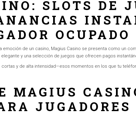
INO: SLOTS DE 
GANANCIAS INST
UGADOR OCUPADO
a emoción de un casino, Magius Casino se presenta como un com
az elegante y una selección de juegos que ofrecen pagos instantá
 cortas y de alta intensidad—esos momentos en los que tu teléfon
E MAGIUS CASI
ARA JUGADORES