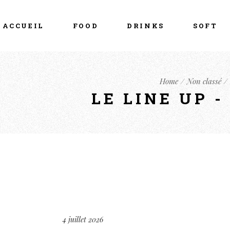
ACCUEIL
FOOD
DRINKS
SOFT
Home
Non classé
LE LINE UP 
4 juillet 2026