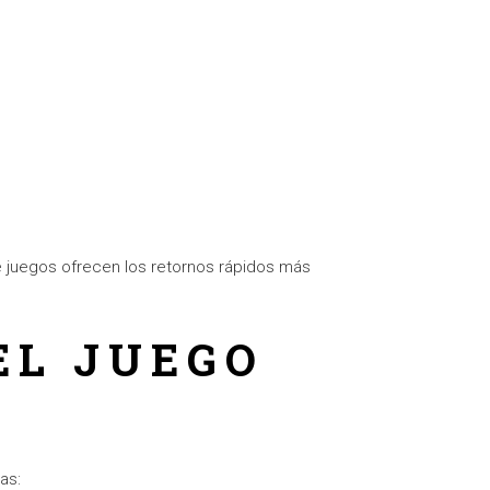
ué juegos ofrecen los retornos rápidos más
EL JUEGO
as: