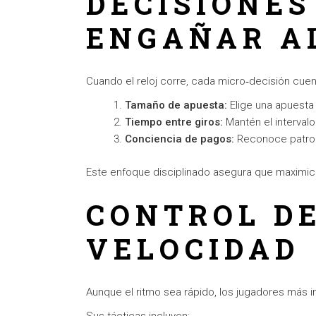
DECISIONES
ENGAÑAR A
Cuando el reloj corre, cada micro‑decisión cuen
Tamaño de apuesta:
Elige una apuesta 
Tiempo entre giros:
Mantén el intervalo
Conciencia de pagos:
Reconoce patrone
Este enfoque disciplinado asegura que maximic
CONTROL DE
VELOCIDAD
Aunque el ritmo sea rápido, los jugadores más in
Sus tácticas incluyen: