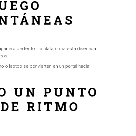
JUEGO
ANTÁNEAS
pañero perfecto. La plataforma está diseñada
neos.
o o laptop se convierten en un portal hacia
NO UN PUNTO
 DE RITMO