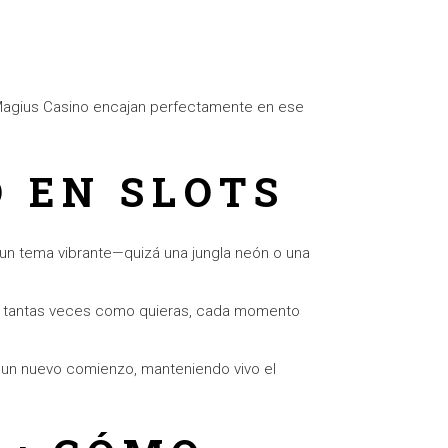
 Magius Casino encajan perfectamente en ese
O EN SLOTS
 un tema vibrante—quizá una jungla neón o una
ite tantas veces como quieras, cada momento
o un nuevo comienzo, manteniendo vivo el