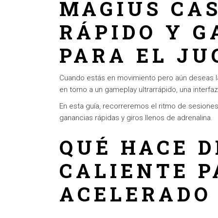
MAGIUS CAS
RÁPIDO Y 
PARA EL J
Cuando estás en movimiento pero aún deseas l
en torno a un gameplay ultrarrápido, una interf
En esta guía, recorreremos el ritmo de sesiones
ganancias rápidas y giros llenos de adrenalina.
QUÉ HACE D
CALIENTE P
ACELERADO