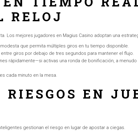
 EN TIEMPO REA
L RELOJ
ta. Los mejores jugadores en Magius Casino adoptan una estrategi
modesta que permita múltiples giros en tu tiempo disponible.
 entre giros por debajo de tres segundos para mantener el flujo.
s rápidamente—si activas una ronda de bonificación, a menudo va
es cada minuto en la mesa.
 RIESGOS EN JU
teligentes gestionan el riesgo en lugar de apostar a ciegas.