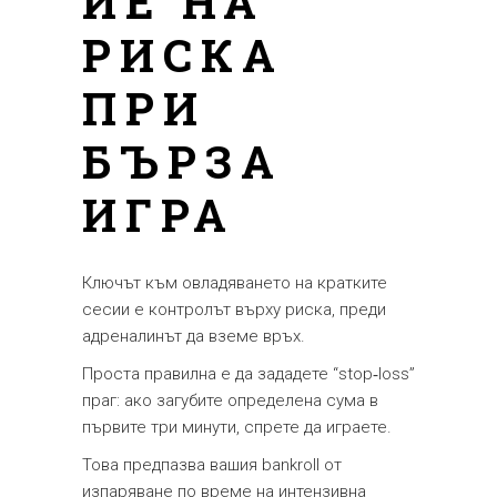
ИЕ НА
РИСКА
ПРИ
БЪРЗА
ИГРА
Ключът към овладяването на кратките
сесии е контролът върху риска, преди
адреналинът да вземе връх.
Проста правилна е да зададете “stop‑loss”
праг: ако загубите определена сума в
първите три минути, спрете да играете.
Това предпазва вашия bankroll от
изпаряване по време на интензивна