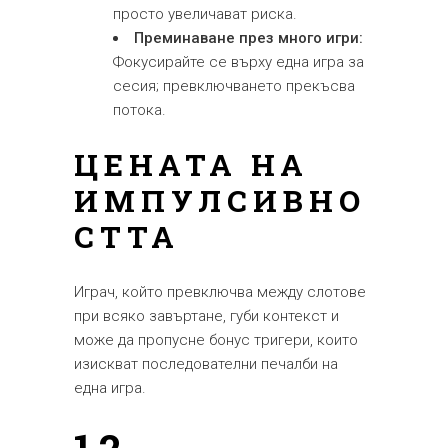
просто увеличават риска.
Преминаване през много игри:
Фокусирайте се върху една игра за
сесия; превключването прекъсва
потока.
ЦЕНАТА НА
ИМПУЛСИВНО
СТТА
Играч, който превключва между слотове
при всяко завъртане, губи контекст и
може да пропусне бонус тригери, които
изискват последователни печалби на
една игра.