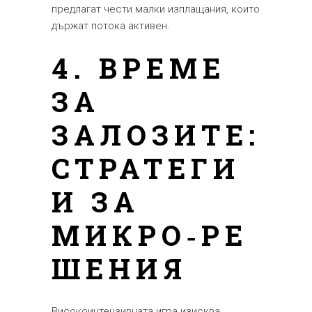
предлагат чести малки изплащания, които
държат потока активен.
4. ВРЕМЕ
ЗА
ЗАЛОЗИТЕ:
СТРАТЕГИ
И ЗА
МИКРО‑РЕ
ШЕНИЯ
Високоинтензивната игра изисква