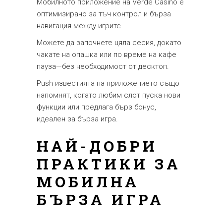
Мобилното приложение на Verde Casino е
оптимизирано за тъч контрол и бърза
навигация между игрите.
Можете да започнете цяла сесия, докато
чакате на опашка или по време на кафе
пауза—без необходимост от десктоп.
Push известията на приложението също
напомнят, когато любим слот пуска нови
функции или предлага бърз бонус,
идеален за бърза игра.
НАЙ-ДОБРИ
ПРАКТИКИ ЗА
МОБИЛНА
БЪРЗА ИГРА