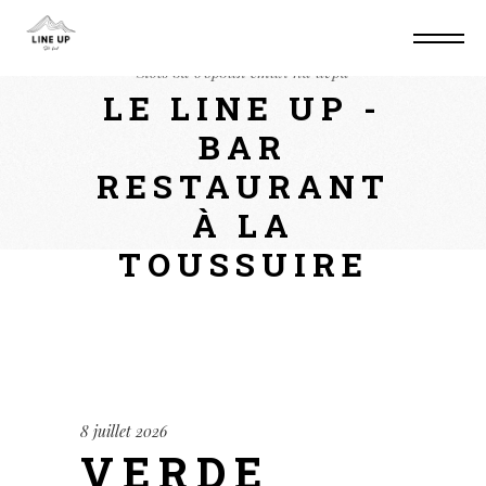
Home
Non classé
Verde Casino: Quick‑Hit
Slots за бързия стил на игра
LE LINE UP -
BAR
RESTAURANT
À LA
TOUSSUIRE
8 juillet 2026
VERDE