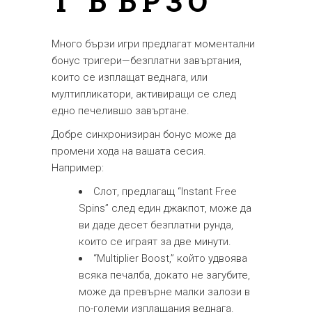
Т БЪРЗО
Много бързи игри предлагат моментални
бонус тригери—безплатни завъртания,
които се изплащат веднага, или
мултипликатори, активиращи се след
едно печелившо завъртане.
Добре синхронизиран бонус може да
промени хода на вашата сесия.
Например:
Слот, предлагащ “Instant Free
Spins” след един джакпот, може да
ви даде десет безплатни рунда,
които се играят за две минути.
“Multiplier Boost,” който удвоява
всяка печалба, докато не загубите,
може да превърне малки залози в
по-големи изплащания веднага.