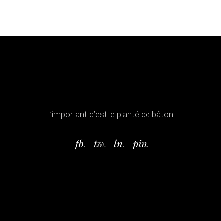
L’important c’est le planté de bâton.
fb.
tw.
ln.
pin.