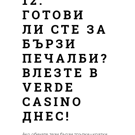
12.
ГОТОВИ
ЛИ СТЕ ЗА
БЪРЗИ
ПЕЧАЛБИ?
ВЛЕЗТЕ В
VERDE
CASINO
ДНЕС!
Ако обичате тези бързи тръпки—кратки