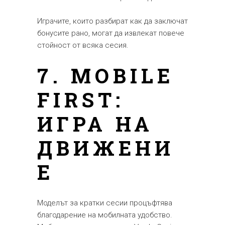
Играчите, които разбират как да заключат
бонусите рано, могат да извлекат повече
стойност от всяка сесия.
7. MOBILE
FIRST:
ИГРА НА
ДВИЖЕНИ
Е
Моделът за кратки сесии процъфтява
благодарение на мобилната удобство.