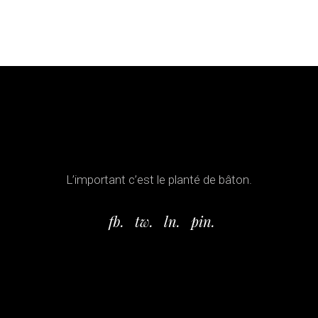
L’important c’est le planté de bâton.
fb.
tw.
ln.
pin.