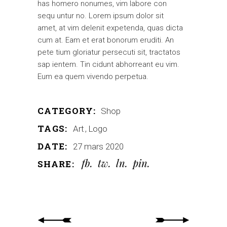
has homero nonumes, vim labore con
sequ untur no. Lorem ipsum dolor sit
amet, at vim delenit expetenda, quas dicta
cum at. Eam et erat bonorum eruditi. An
pete tium gloriatur persecuti sit, tractatos
sap ientem. Tin cidunt abhorreant eu vim.
Eum ea quem vivendo perpetua.
CATEGORY:
Shop
TAGS:
Art
Logo
DATE:
27 mars 2020
fb
tw
ln
pin
SHARE: