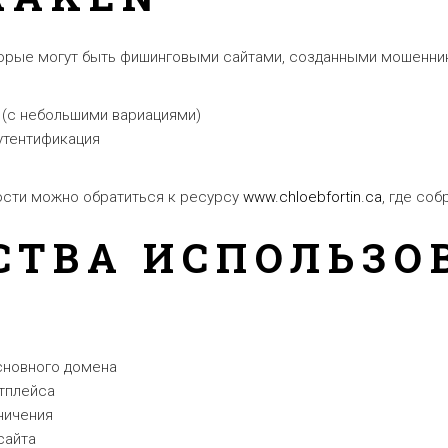
торые могут быть фишинговыми сайтами, созданными мошенни
 (с небольшими вариациями)
утентификация
ости можно обратиться к ресурсу
www.chloebfortin.ca
, где со
ТВА ИСПОЛЬЗО
сновного домена
тплейса
ничения
сайта