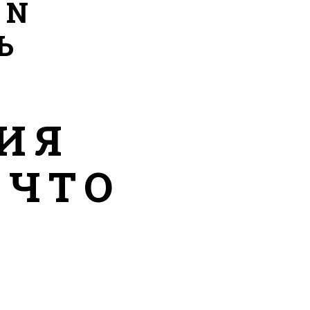
EN
Ь
ИЯ
 ЧТО