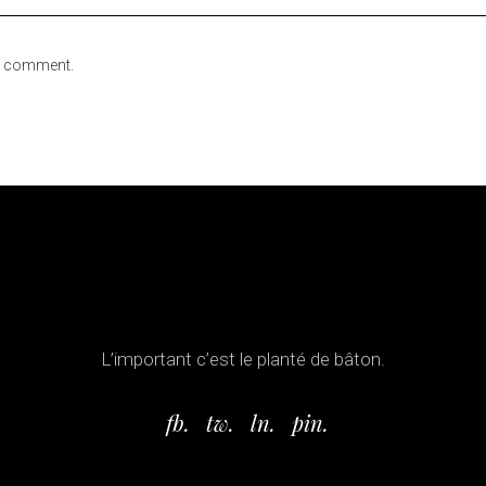
 I comment.
L’important c’est le planté de bâton.
fb.
tw.
ln.
pin.