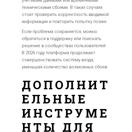
учетными данными или временными
техническими сбоями. В таких случаях
стоит проверить корректность вводимой
информации и повторить попытку позже.
Если проблема сохраняется, можно
обратиться в поддержку или поискать
решение в сообществах пользователей.
В 2026 году платформа продолжает
совершенствовать систему входа,
уменьшая количество возможных сбоев.
ДОПОЛНИТ
ЕЛЬНЫЕ
ИНСТРУМЕ
НТЫ ДЛЯ