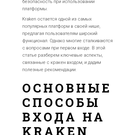
безопасность при использовании
платформы.
Kraken остается одной из самых
популярных платформ в своей нише,
предлагая пользователям широкий
функционал. Однако многие сталкиваются
с вопросами при первом входе. В этой
статье разберем ключевые аспекты,
связанные с кракен входом, и дадим
полезные рекомендации.
ОСНОВНЫЕ
СПОСОБЫ
ВХОДА НА
KRAKEN