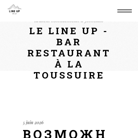
Home
Non classé
Возможности входа на
Kraken: безопасность и удобство
LE LINE UP -
BAR
RESTAURANT
À LA
TOUSSUIRE
5 juin 2026
ВОЗМОЖН