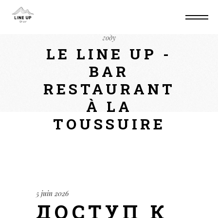
Home
Non classé
Доступ к Kraken сайт:
безопасные способы подключения в 2026
году
LE LINE UP -
BAR
RESTAURANT
À LA
TOUSSUIRE
5 juin 2026
ДОСТУП К