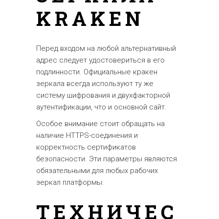
KRAKEN
Перед входом на любой альтернативный
адрес следует удостовериться в его
подлинности. Официальные кракен
зеркала всегда используют ту же
систему шифрования и двухфакторной
аутентификации, что и основной сайт.
Особое внимание стоит обращать на
наличие HTTPS-соединения и
корректность сертификатов
безопасности. Эти параметры являются
обязательными для любых рабочих
зеркал платформы.
ТЕХНИЧЕС