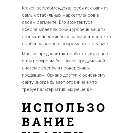
Kraken зарекомендовал себя как один из
самых стабильных маркетплейсов в
своем сегменте. Его архитектура
обеспечивает высокий уровень защиты
данных и анонимности пользователей, что
особенно важно в современных реалиях.
Многие предпочитают работать именно с
этим ресурсом благодаря продуманной
системе escrow и проверенным
продавцам. Однако доступ к основному
сайту иногда бывает ограничен, что
требует альтернативных решений.
ИСПОЛЬЗО
ВАНИЕ