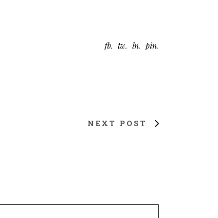
fb
tw
ln
pin
NEXT POST