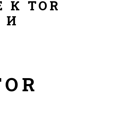
 К TOR
 И
TOR