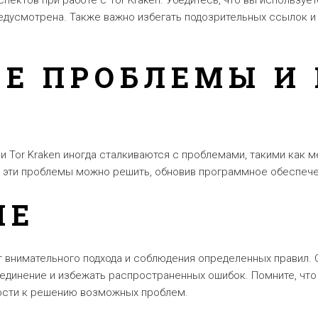
пектов при работе с Tor Kraken. Убедитесь, что вы использу
едусмотрена. Также важно избегать подозрительных ссылок и
Е ПРОБЛЕМЫ И
и Tor Kraken иногда сталкиваются с проблемами, такими как
в эти проблемы можно решить, обновив программное обеспече
ИЕ
ет внимательного подхода и соблюдения определенных правил.
единение и избежать распространенных ошибок. Помните, что 
ности к решению возможных проблем.