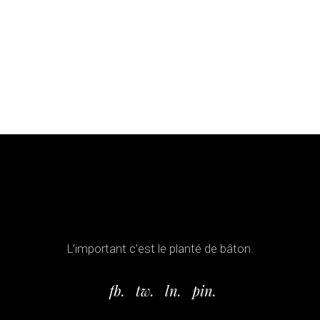
L’important c’est le planté de bâton.
fb.
tw.
ln.
pin.