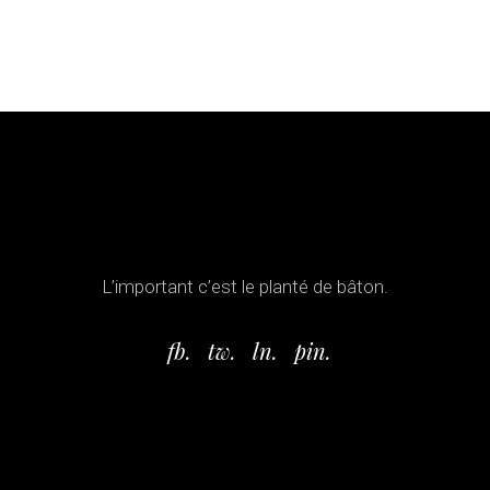
L’important c’est le planté de bâton.
fb.
tw.
ln.
pin.