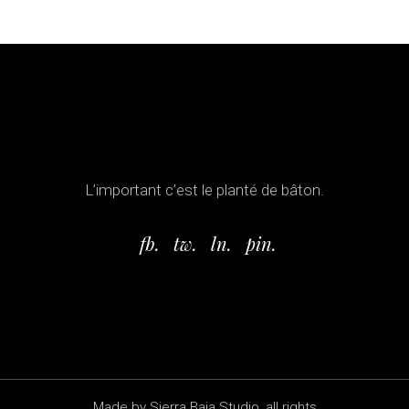
L’important c’est le planté de bâton.
fb.
tw.
ln.
pin.
Made by Sierra Baja Studio, all rights