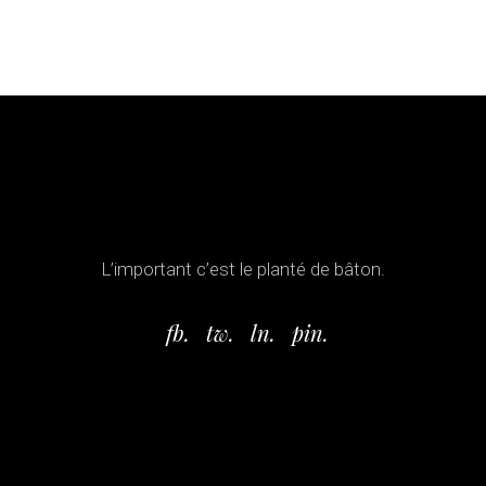
L’important c’est le planté de bâton.
fb.
tw.
ln.
pin.