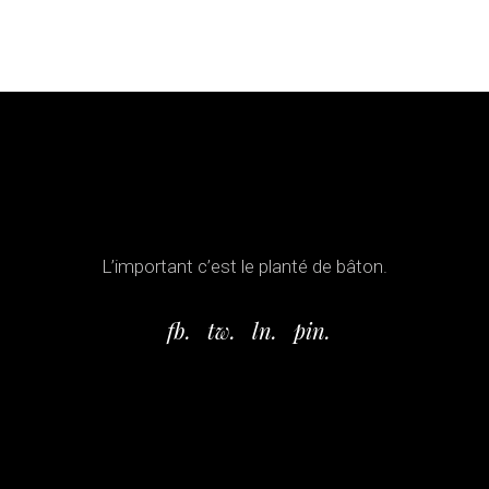
L’important c’est le planté de bâton.
fb.
tw.
ln.
pin.