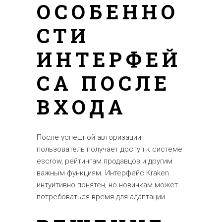
ОСОБЕННО
СТИ
ИНТЕРФЕЙ
СА ПОСЛЕ
ВХОДА
После успешной авторизации
пользователь получает доступ к системе
escrow, рейтингам продавцов и другим
важным функциям. Интерфейс Kraken
интуитивно понятен, но новичкам может
потребоваться время для адаптации.