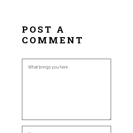
POST A
COMMENT