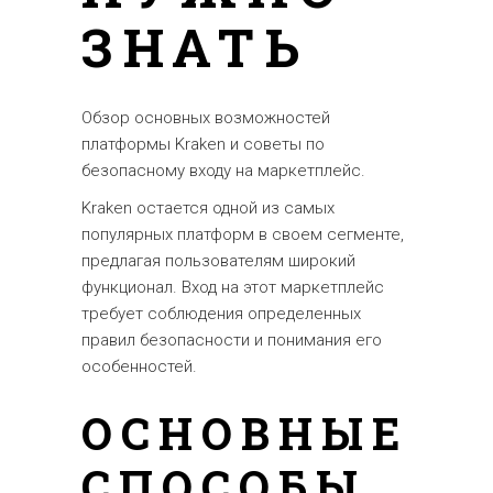
ЗНАТЬ
Обзор основных возможностей
платформы Kraken и советы по
безопасному входу на маркетплейс.
Kraken остается одной из самых
популярных платформ в своем сегменте,
предлагая пользователям широкий
функционал. Вход на этот маркетплейс
требует соблюдения определенных
правил безопасности и понимания его
особенностей.
ОСНОВНЫЕ
СПОСОБЫ