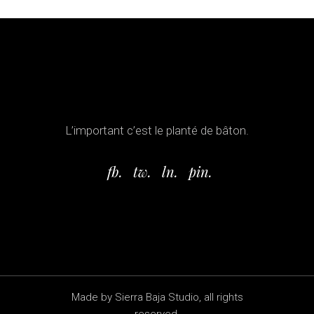
L’important c’est le planté de bâton.
fb.
tw.
ln.
pin.
Made by Sierra Baja Studio, all rights