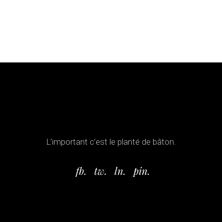
L’important c’est le planté de bâton.
fb.
tw.
ln.
pin.