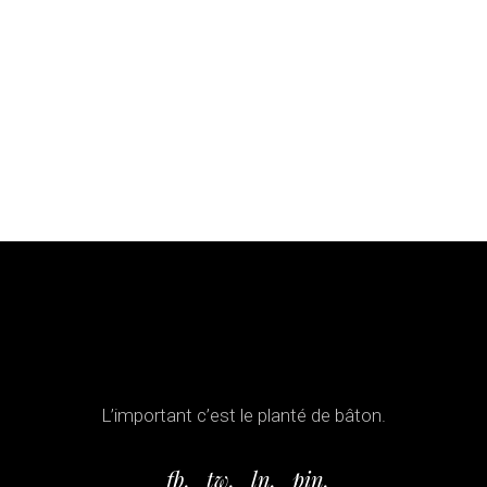
L’important c’est le planté de bâton.
fb.
tw.
ln.
pin.