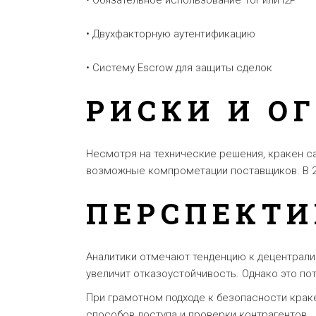
• Обязательное использование Tor или I2P
• Двухфакторную аутентификацию
• Систему Escrow для защиты сделок
РИСКИ И О
Несмотря на технические решения, кракен с
возможные компрометации поставщиков. В 20
ПЕРСПЕКТИ
Аналитики отмечают тенденцию к децентрализ
увеличит отказоустойчивость. Однако это по
При грамотном подходе к безопасности крак
способов доступа и проверки контрагентов.