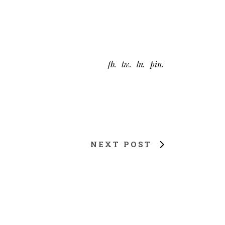
fb
tw
ln
pin
NEXT POST